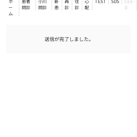
ホ
患者
小川
新
再
往
心
TEST
SDS
CES-
ー
問診
問診
患
診
診
配
D
ム
送信が完了しました。