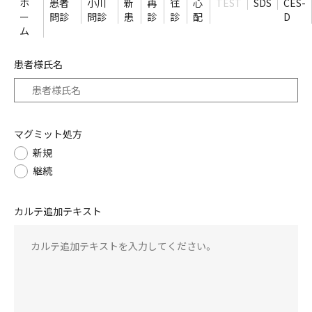
ホ
患者
小川
新
再
往
心
TEST
SDS
CES-
ー
問診
問診
患
診
診
配
D
ム
患者様氏名
マグミット処方
新規
継続
カルテ追加テキスト