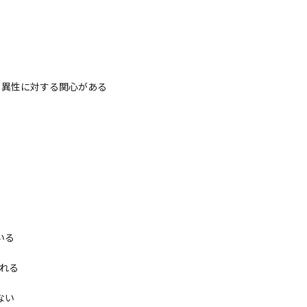
合）異性に対する関心がある
いる
やれる
ない