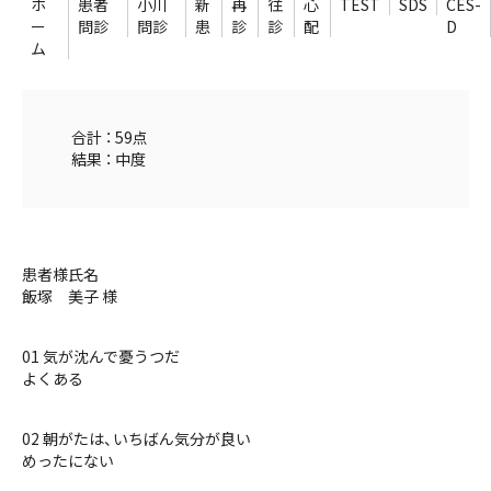
ホ
患者
小川
新
再
往
心
TEST
SDS
CES-
ー
問診
問診
患
診
診
配
D
ム
合計 ： 59点
結果 ： 中度
患者様氏名
飯塚 美子 様
01 気が沈んで憂うつだ
よくある
02 朝がたは、いちばん気分が良い
めったにない