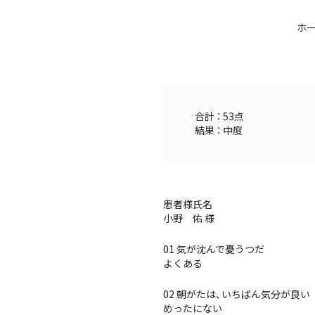
ホ
合計 ： 53点
結果 ： 中度
患者様氏名
小野 佑 様
01 気が沈んで憂うつだ
よくある
02 朝がたは、いちばん気分が良い
めったにない