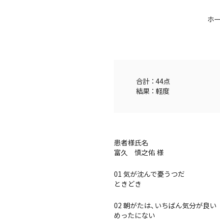
ホ
合計 ： 44点
結果 ： 軽度
患者様氏名
富久 慎之佑 様
01 気が沈んで憂うつだ
ときどき
02 朝がたは、いちばん気分が良い
めったにない