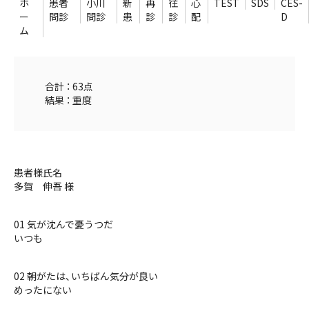
ホ
患者
小川
新
再
往
心
TEST
SDS
CES-
ー
問診
問診
患
診
診
配
D
ム
合計 ： 63点
結果 ： 重度
患者様氏名
多賀 伸吾 様
01 気が沈んで憂うつだ
いつも
02 朝がたは、いちばん気分が良い
めったにない