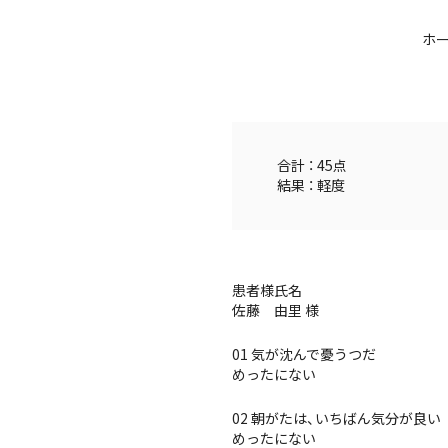
ホ
合計 ： 45点
結果 ： 軽度
患者様氏名
佐藤 由里 様
01 気が沈んで憂うつだ
めったにない
02 朝がたは、いちばん気分が良い
めったにない