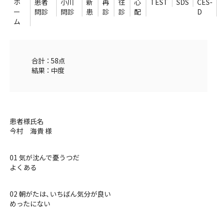
ホ
患者
小川
新
再
往
心
TEST
SDS
CES-
ー
問診
問診
患
診
診
配
D
ム
合計 ： 58点
結果 ： 中度
患者様氏名
今村 海貴 様
01 気が沈んで憂うつだ
よくある
02 朝がたは、いちばん気分が良い
めったにない