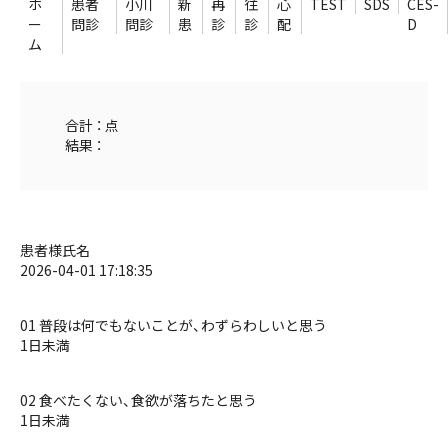
ホ
患者
小川
新
再
往
心
TEST
SDS
CES-
ー
問診
問診
患
診
診
配
D
ム
合計 ： 点
結果 ：
患者様氏名
2026-04-01 17:18:35
01 普段は何でもないことが、わずらわしいと思う
1日未満
02 食べたくない、食欲が落ちたと思う
1日未満