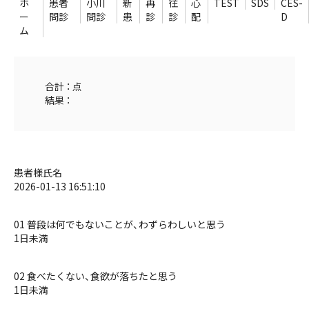
ホ
患者
小川
新
再
往
心
TEST
SDS
CES-
ー
問診
問診
患
診
診
配
D
ム
合計 ： 点
結果 ：
患者様氏名
2026-01-13 16:51:10
01 普段は何でもないことが、わずらわしいと思う
1日未満
02 食べたくない、食欲が落ちたと思う
1日未満