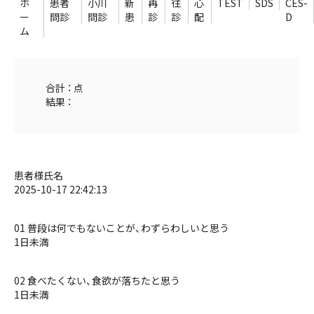
ホ
患者
小川
新
再
往
心
TEST
SDS
CES-
ー
問診
問診
患
診
診
配
D
ム
合計 ： 点
結果 ：
患者様氏名
2025-10-17 22:42:13
01 普段は何でもないことが、わずらわしいと思う
1日未満
02 食べたくない、食欲が落ちたと思う
1日未満