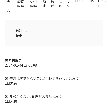
ホ
患者
小川
新
再
往
心
TEST
SDS
CES-
ー
問診
問診
患
診
診
配
D
ム
合計 ： 点
結果 ：
患者様氏名
2024-01-04 18:05:08
01 普段は何でもないことが、わずらわしいと思う
1日未満
02 食べたくない、食欲が落ちたと思う
1日未満