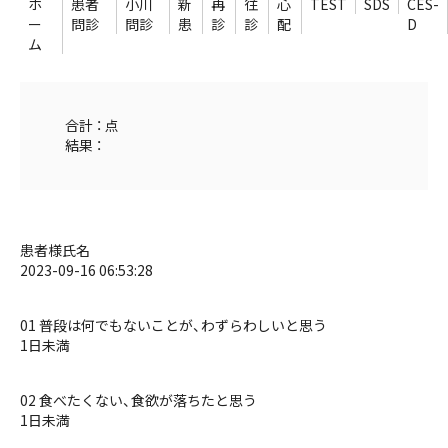
ホ
患者
小川
新
再
往
心
TEST
SDS
CES-
ー
問診
問診
患
診
診
配
D
ム
合計 ： 点
結果 ：
患者様氏名
2023-09-16 06:53:28
01 普段は何でもないことが、わずらわしいと思う
1日未満
02 食べたくない、食欲が落ちたと思う
1日未満