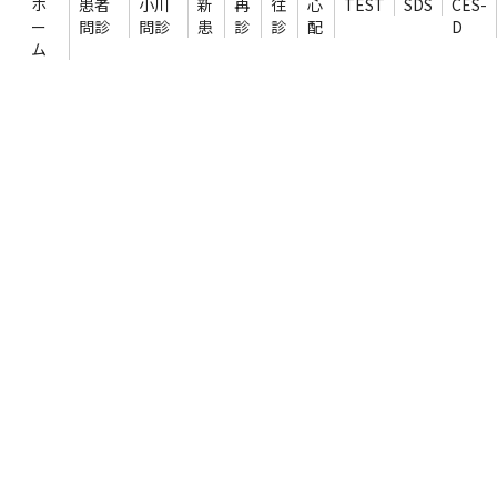
ホ
患者
小川
新
再
往
心
TEST
SDS
CES-
test
ー
問診
問診
患
診
診
配
D
ム