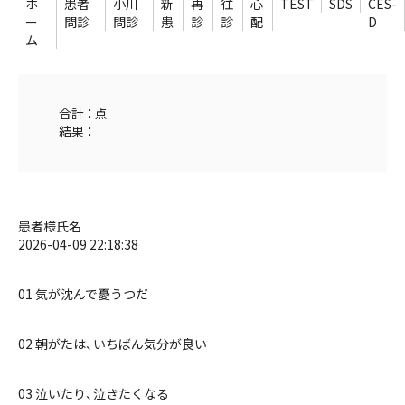
ホ
患者
小川
新
再
往
心
TEST
SDS
CES-
ー
問診
問診
患
診
診
配
D
ム
合計 ： 点
結果 ：
患者様氏名
2026-04-09 22:18:38
01 気が沈んで憂うつだ
02 朝がたは、いちばん気分が良い
03 泣いたり、泣きたくなる