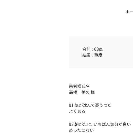
ホ
合計 ： 63点
結果 ： 重度
患者様氏名
高橋 美久 様
01 気が沈んで憂うつだ
よくある
02 朝がたは、いちばん気分が良い
めったにない