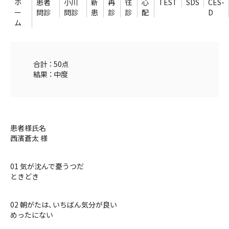
ホ
患者
小川
新
再
往
心
TEST
SDS
CES-
ー
問診
問診
患
診
診
配
D
ム
合計 ： 50点
結果 ： 中度
患者様氏名
西濱蒼太 様
01 気が沈んで憂うつだ
ときどき
02 朝がたは、いちばん気分が良い
めったにない