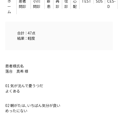
ホ
患者
小川
新
再
往
心
TEST
SDS
CES-
ー
問診
問診
患
診
診
配
D
ム
合計 ： 47点
結果 ： 軽度
患者様氏名
落合 真希 様
01 気が沈んで憂うつだ
よくある
02 朝がたは、いちばん気分が良い
めったにない