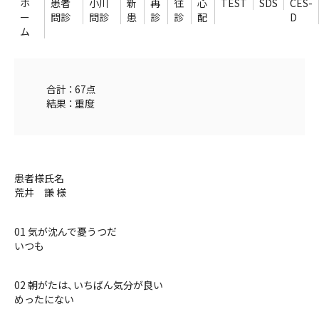
ホ
患者
小川
新
再
往
心
TEST
SDS
CES-
ー
問診
問診
患
診
診
配
D
ム
合計 ： 67点
結果 ： 重度
患者様氏名
荒井 謙 様
01 気が沈んで憂うつだ
いつも
02 朝がたは、いちばん気分が良い
めったにない