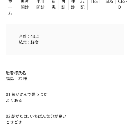
ホ
患者
小川
新
再
往
心
TEST
SDS
CES-
ー
問診
問診
患
診
診
配
D
ム
合計 ： 43点
結果 ： 軽度
患者様氏名
福島 昂 様
01 気が沈んで憂うつだ
よくある
02 朝がたは、いちばん気分が良い
ときどき