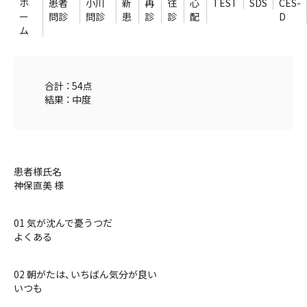
ホ
患者
小川
新
再
往
心
TEST
SDS
CES-
ー
問診
問診
患
診
診
配
D
ム
合計 ： 54点
結果 ： 中度
患者様氏名
神保直美 様
01 気が沈んで憂うつだ
よくある
02 朝がたは、いちばん気分が良い
いつも