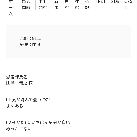
ホ
患者
小川
新
再
往
心
TEST
SDS
CES-
ー
問診
問診
患
診
診
配
D
ム
合計 ： 51点
結果 ： 中度
患者様氏名
田澤 義之 様
01 気が沈んで憂うつだ
よくある
02 朝がたは、いちばん気分が良い
めったにない