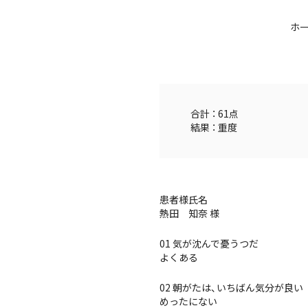
ホ
合計 ： 61点
結果 ： 重度
患者様氏名
熱田 知奈 様
01 気が沈んで憂うつだ
よくある
02 朝がたは、いちばん気分が良い
めったにない