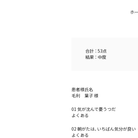
ホ
合計 ： 53点
結果 ： 中度
患者様氏名
毛利 葉子 様
01 気が沈んで憂うつだ
よくある
02 朝がたは、いちばん気分が良い
よくある