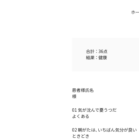
ホ
合計 ： 36点
結果 ： 健康
患者様氏名
様
01 気が沈んで憂うつだ
よくある
02 朝がたは、いちばん気分が良い
ときどき