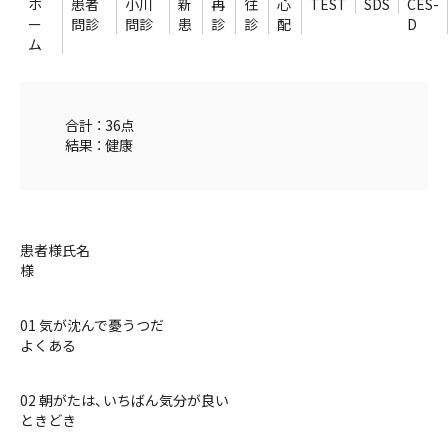
ホ
患者
小川
新
再
往
心
TEST
SDS
CES-
ー
問診
問診
患
診
診
配
D
ム
合計 ： 36点
結果 ： 健康
患者様氏名
様
01 気が沈んで憂うつだ
よくある
02 朝がたは、いちばん気分が良い
ときどき