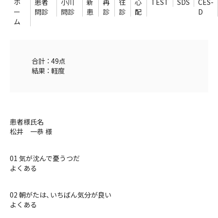
ホ
患者
小川
新
再
往
心
TEST
SDS
CES-
ー
問診
問診
患
診
診
配
D
ム
合計 ： 49点
結果 ： 軽度
患者様氏名
松井 一恭 様
01 気が沈んで憂うつだ
よくある
02 朝がたは、いちばん気分が良い
よくある