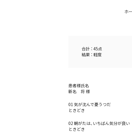
ホ
合計 ： 45点
結果 ： 軽度
患者様氏名
新名 将 様
01 気が沈んで憂うつだ
ときどき
02 朝がたは、いちばん気分が良い
ときどき