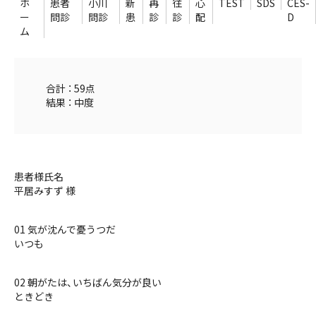
ホ
患者
小川
新
再
往
心
TEST
SDS
CES-
ー
問診
問診
患
診
診
配
D
ム
合計 ： 59点
結果 ： 中度
患者様氏名
平居みすず 様
01 気が沈んで憂うつだ
いつも
02 朝がたは、いちばん気分が良い
ときどき