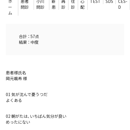
ホ
患者
小川
新
再
往
心
TEST
SDS
CES-
ー
問診
問診
患
診
診
配
D
ム
合計 ： 57点
結果 ： 中度
患者様氏名
岡元颯希 様
01 気が沈んで憂うつだ
よくある
02 朝がたは、いちばん気分が良い
めったにない