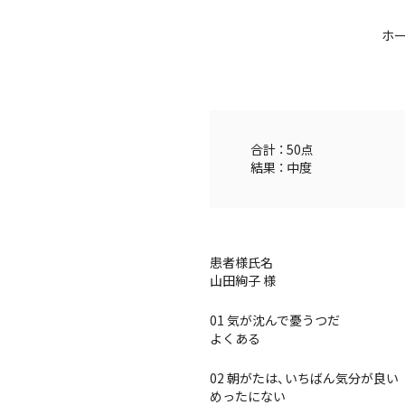
ホ
合計 ： 50点
結果 ： 中度
患者様氏名
山田絢子 様
01 気が沈んで憂うつだ
よくある
02 朝がたは、いちばん気分が良い
めったにない