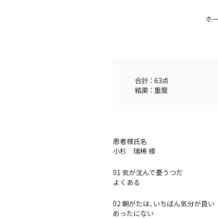
ホ
合計 ： 63点
結果 ： 重度
患者様氏名
小杉 瑞稀 様
01 気が沈んで憂うつだ
よくある
02 朝がたは、いちばん気分が良い
めったにない