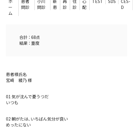
ホ
患者
小川
新
再
往
心
TEST
SDS
CES-
ー
問診
問診
患
診
診
配
D
ム
合計 ： 68点
結果 ： 重度
患者様氏名
宮崎 綾乃 様
01 気が沈んで憂うつだ
いつも
02 朝がたは、いちばん気分が良い
めったにない