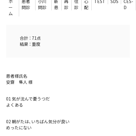
ホ
患者
小川
新
再
往
心
TEST
SDS
CES-
ー
問診
問診
患
診
診
配
D
ム
合計 ： 71点
結果 ： 重度
患者様氏名
安齋 隼人 様
01 気が沈んで憂うつだ
よくある
02 朝がたは、いちばん気分が良い
めったにない