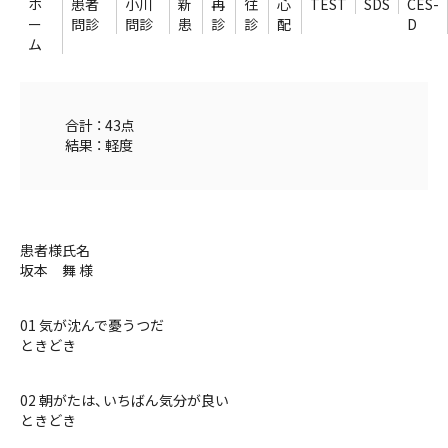
ホ
患者
小川
新
再
往
心
TEST
SDS
CES-
ー
問診
問診
患
診
診
配
D
ム
合計 ： 43点
結果 ： 軽度
患者様氏名
坂本 舞 様
01 気が沈んで憂うつだ
ときどき
02 朝がたは、いちばん気分が良い
ときどき