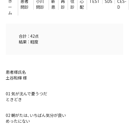
ホ
患者
小川
新
再
往
心
TEST
SDS
CES-
ー
問診
問診
患
診
診
配
D
ム
合計 ： 42点
結果 ： 軽度
患者様氏名
土谷和輝 様
01 気が沈んで憂うつだ
ときどき
02 朝がたは、いちばん気分が良い
めったにない