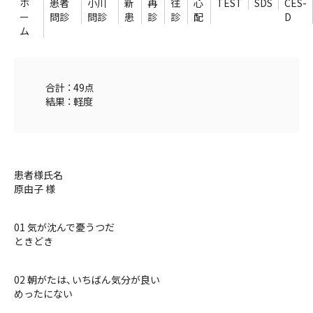
ホ
患者
小川
新
再
往
心
TEST
SDS
CES-
ー
問診
問診
患
診
診
配
D
ム
合計 ： 49点
結果 ： 軽度
患者様氏名
原由子 様
01 気が沈んで憂うつだ
ときどき
02 朝がたは、いちばん気分が良い
めったにない