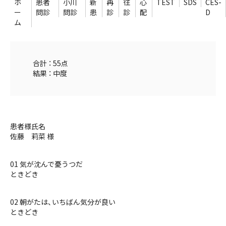
ホ
患者
小川
新
再
往
心
TEST
SDS
CES-
ー
問診
問診
患
診
診
配
D
ム
合計 ： 55点
結果 ： 中度
患者様氏名
佐藤 莉菜 様
01 気が沈んで憂うつだ
ときどき
02 朝がたは、いちばん気分が良い
ときどき