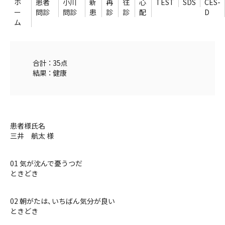
ホ
患者
小川
新
再
往
心
TEST
SDS
CES-
ー
問診
問診
患
診
診
配
D
ム
合計 ： 35点
結果 ： 健康
患者様氏名
三井 航太 様
01 気が沈んで憂うつだ
ときどき
02 朝がたは、いちばん気分が良い
ときどき