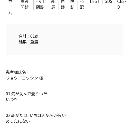
ホ
患者
小川
新
再
往
心
TEST
SDS
CES-
ー
問診
問診
患
診
診
配
D
ム
合計 ： 61点
結果 ： 重度
患者様氏名
リョウ ヨウシン 様
01 気が沈んで憂うつだ
いつも
02 朝がたは、いちばん気分が良い
めったにない