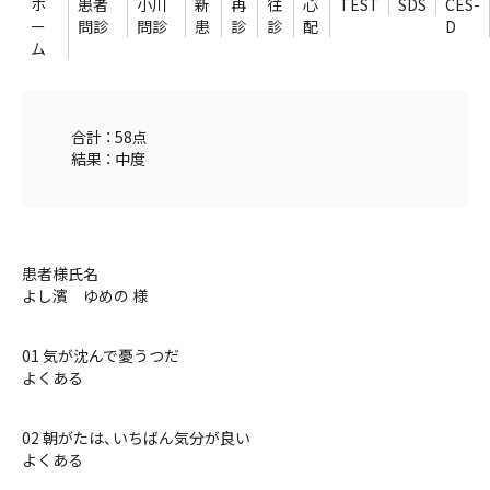
ホ
患者
小川
新
再
往
心
TEST
SDS
CES-
ー
問診
問診
患
診
診
配
D
ム
合計 ： 58点
結果 ： 中度
患者様氏名
よし濱 ゆめの 様
01 気が沈んで憂うつだ
よくある
02 朝がたは、いちばん気分が良い
よくある