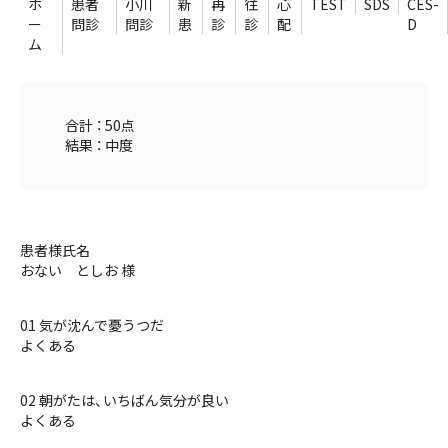
ホ
患者
小川
新
再
往
心
TEST
SDS
CES-
ー
問診
問診
患
診
診
配
D
ム
合計 ： 50点
結果 ： 中度
患者様氏名
おない としお 様
01 気が沈んで憂うつだ
よくある
02 朝がたは、いちばん気分が良い
よくある